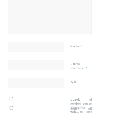
*
Nombre
Correo
*
electrónico
Web
Guarda mi
nombre, correo
electrónico y
Recibir un
web en este
correo