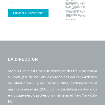
navegador para
electrónico con
Recibir un
la próxima vez
los siguientes
correo
que comente.
comentarios a
electrónico con
esta entrada.
cada nueva
entrada.
LA DIRECCIÓN
Sannus Clinic está bajo la dirección del Dr. José María
Villalón, jefe de los Servicios Médicos del club Atlético
de Madrid SAD, y de Óscar Pitillas, perteneciente al
mismo desde el año 2003, con un paréntesis de dos años
en los que ejerció profesionalmente en el New York City
FC.