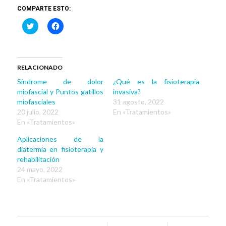
COMPARTE ESTO:
Haz
Haz
clic
clic
para
para
compartir
compartir
en
en
Twitter
Facebook
(Se
(Se
RELACIONADO
abre
abre
en
en
Síndrome de dolor
¿Qué es la fisioterapia
una
una
ventana
ventana
miofascial y Puntos gatillos
invasiva?
nueva)
nueva)
miofasciales
31 agosto, 2022
20 julio, 2022
En «Tratamientos»
En «Tratamientos»
Aplicaciones de la
diatermia en fisioterapia y
rehabilitación
24 mayo, 2022
En «Tratamientos»