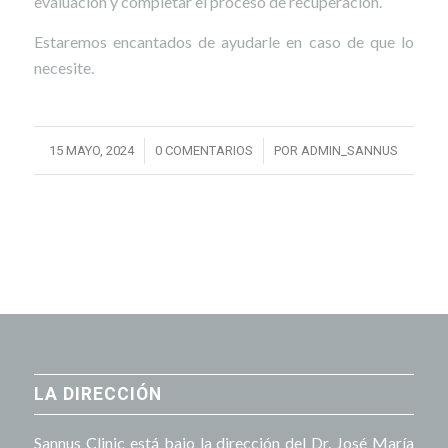
evaluación y completar el proceso de recuperación.
Estaremos encantados de ayudarle en caso de que lo
necesite.
/
/
15 MAYO, 2024
0 COMENTARIOS
POR
ADMIN_SANNUS
LA DIRECCIÓN
Sannus Clinic está bajo la dirección del Dr. José María