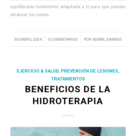
equilibrada totalmente adaptada a ti para que puedas
alcanzar tus metas.
/
/
30 ENERO, 2024
0 COMENTARIOS
POR
ADMIN_SANNUS
EJERCICIO & SALUD
,
PREVENCIÓN DE LESIONES
,
TRATAMIENTOS
BENEFICIOS DE LA
HIDROTERAPIA