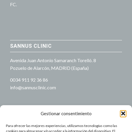
FC.
SANNUS CLINIC
Avenida Juan Antonio Samaranch Torelló. 8
Pozuelo de Alarcón, MADRID (España)
0034 911 92 36 86
info@sannusclinic.com
Gestionar consentimiento
Para ofrecer las mejores experiencias, utilizamos tecnologías como las
NUESTRO HORARIO
cookies para almacenar y/o acceder a la información del dispositivo. El