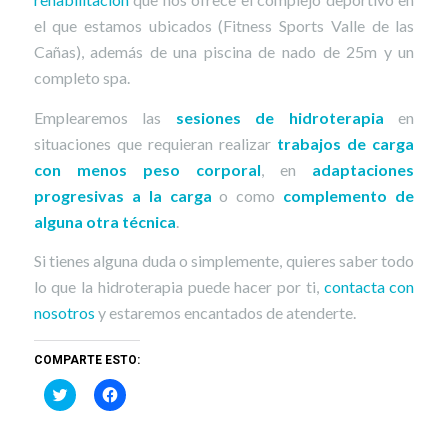
el que estamos ubicados (Fitness Sports Valle de las
Cañas), además de una piscina de nado de 25m y un
completo spa.
Emplearemos las
sesiones de hidroterapia
en
situaciones que requieran realizar
trabajos de carga
con menos peso corporal
, en
adaptaciones
progresivas a la carga
o como
complemento de
alguna otra técnica
.
Si tienes alguna duda o simplemente, quieres saber todo
lo que la hidroterapia puede hacer por ti,
contacta con
nosotros
y estaremos encantados de atenderte.
COMPARTE ESTO:
Haz
Haz
clic
clic
para
para
compartir
compartir
en
en