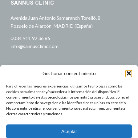
SANNUS CLINIC
Avenida Juan Antonio Samaranch Torelló. 8
Pozuelo de Alarcón, MADRID (España)
0034 911 92 36 86
info@sannusclinic.com
Gestionar consentimiento
Para ofrecer las mejores experiencias, utilizamos tecnologías como las
NUESTRO HORARIO
cookies para almacenar y/o acceder a la información del dispositivo. El
consentimiento de estas tecnologías nos permitirá procesar datos como el
comportamiento de navegación o las identificaciones únicas en este sitio.
Lu-Vi: 9:00-21:00
No consentir o retirar el consentimiento, puede afectar negativamente a
Sa-Do: Cerrado
ciertas características y funciones.
Aviso Legal
Aceptar
Política de Cookies