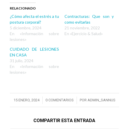
Twitter
Facebook
(Se
(Se
RELACIONADO
abre
abre
en
en
¿Cómo afecta el estrés a tu
Contracturas: Que son y
una
una
ventana
ventana
postura corporal?
como evitarlas
nueva)
nueva)
5 diciembre, 2024
21 noviembre, 2022
En «Información sobre
En «Ejercicio & Salud»
lesiones»
CUIDADO DE LESIONES
EN CASA
31 julio, 2024
En «Información sobre
lesiones»
/
/
15 ENERO, 2024
0 COMENTARIOS
POR
ADMIN_SANNUS
COMPARTIR ESTA ENTRADA