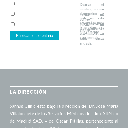
Guarda mi
nombre, correo
electrónico y
Recibir un
web en este
correo
navegador para
electrónico con
Recibir un
la próxima vez
los siguientes
correo
que comente.
comentarios a
electrónico con
esta entrada.
cada nueva
entrada.
LA DIRECCIÓN
Sannus Clinic está bajo la dirección del Dr. José María
Villalón, jefe de los Servicios Médicos del club Atlético
de Madrid SAD, y de Óscar Pitillas, perteneciente al