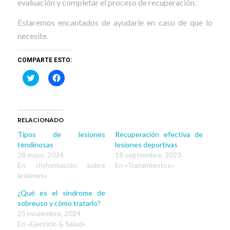
evaluación y completar el proceso de recuperación.
Estaremos encantados de ayudarle en caso de que lo
necesite.
COMPARTE ESTO:
Haz
Haz
clic
clic
para
para
compartir
compartir
en
en
Twitter
Facebook
(Se
(Se
RELACIONADO
abre
abre
en
en
Tipos de lesiones
Recuperación efectiva de
una
una
ventana
ventana
tendinosas
lesiones deportivas
nueva)
nueva)
28 mayo, 2024
18 septiembre, 2023
En «Información sobre
En «Tratamientos»
lesiones»
¿Qué es el síndrome de
sobreuso y cómo tratarlo?
25 noviembre, 2024
En «Ejercicio & Salud»