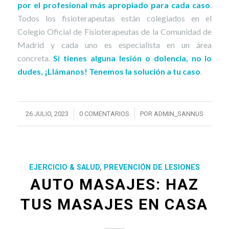
por el profesional más apropiado para cada caso
.
Todos los fisioterapeutas están colegiados en el
Colegio Oficial de Fisioterapeutas de la Comunidad de
Madrid y cada uno es especialista en un área
concreta.
Si tienes alguna lesión o dolencia, no lo
dudes, ¡Llámanos! Tenemos la solución a tu caso
.
/
/
26 JULIO, 2023
0 COMENTARIOS
POR
ADMIN_SANNUS
EJERCICIO & SALUD
,
PREVENCIÓN DE LESIONES
AUTO MASAJES: HAZ
TUS MASAJES EN CASA