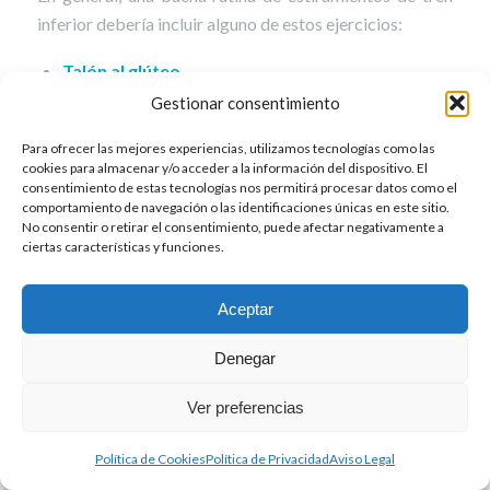
inferior debería incluir alguno de estos ejercicios:
Talón al glúteo
Gestionar consentimiento
Este estiramiento es para el cuádriceps. Estando de pie,
Para ofrecer las mejores experiencias, utilizamos tecnologías como las
cogemos nuestro pie por el empeine y llevamos nuestro
cookies para almacenar y/o acceder a la información del dispositivo. El
talón suavemente hacía el glúteo, lo máximo posible sin
consentimiento de estas tecnologías nos permitirá procesar datos como el
llegar a tener que forzar (no es necesario hacer
comportamiento de navegación o las identificaciones únicas en este sitio.
No consentir o retirar el consentimiento, puede afectar negativamente a
contacto entre el talón y glúteo para realizar este
ciertas características y funciones.
estiramiento). Si nos cuesta mantener el equilibrio,
podemos apoyarnos en una pared para que nos resulte
Aceptar
más sencillo.
Denegar
Manos a los pies
Ver preferencias
Con este estiramiento atacamos a la zona de los
isquiotibiales. Lo podemos hacer de pie, pero
Política de Cookies
Política de Privacidad
Aviso Legal
preferiblemente lo haremos sentados en el suelo.