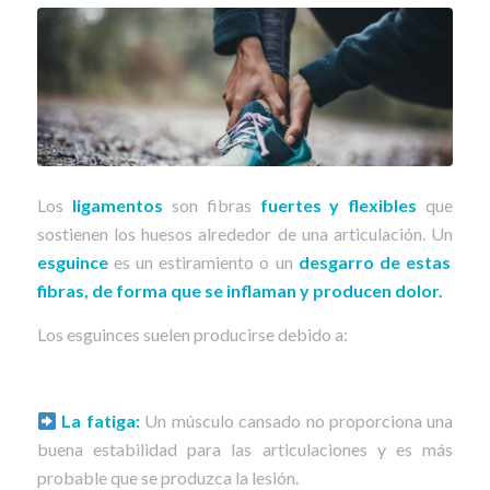
Los
ligamentos
son fibras
fuertes y flexibles
que
sostienen los huesos alrededor de una articulación. Un
esguince
es un estiramiento o un
desgarro de estas
fibras, de forma que se inflaman y producen dolor.
Los esguinces suelen producirse debido a:
La fatiga:
Un músculo cansado no proporciona una
buena estabilidad para las articulaciones y es más
probable que se produzca la lesión.