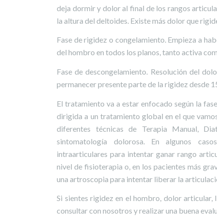
deja dormir y dolor al final de los rangos articu
la altura del deltoides. Existe más dolor que rigi
Fase de rigidez o congelamiento. Empieza a habe
del hombro en todos los planos, tanto activa com
Fase de descongelamiento. Resolución del dolor
permanecer presente parte de la rigidez desde 15
El tratamiento va a estar enfocado según la fase
dirigida a un tratamiento global en el que vamo
diferentes técnicas de Terapia Manual, Dia
sintomatología dolorosa. En algunos casos,
intraarticulares para intentar ganar rango arti
nivel de fisioterapia o, en los pacientes más g
una artroscopia para intentar liberar la articulaci
Si sientes rigidez en el hombro, dolor articular
consultar con nosotros y realizar una buena eva