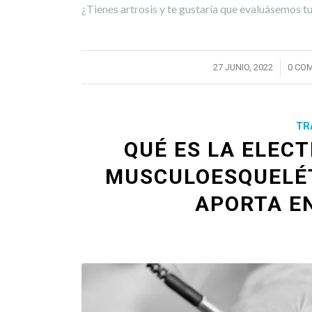
¿Tienes artrosis y te gustaría que evaluásemos t
/
27 JUNIO, 2022
0 CO
TR
QUÉ ES LA ELEC
MUSCULOESQUELÉT
APORTA EN