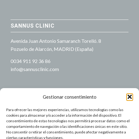
SANNUS CLINIC
Avenida Juan Antonio Samaranch Torelló. 8
Pozuelo de Alarcón, MADRID (España)
0034 911 92 36 86
info@sannusclinic.com
Gestionar consentimiento
Para ofrecer las mejores experiencias, utilizamos tecnologías como las
NUESTRO HORARIO
cookies para almacenar y/o acceder a la información del dispositivo. El
consentimiento de estas tecnologías nos permitirá procesar datos como el
comportamiento de navegación o las identificaciones únicas en este sitio.
Lu-Vi: 9:00-21:00
No consentir o retirar el consentimiento, puede afectar negativamente a
Sa-Do: Cerrado
ciertas características y funciones.