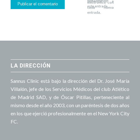
comentarios a
electrónico con
esta entrada.
cada nueva
entrada.
LA DIRECCIÓN
Sannus Clinic está bajo la dirección del Dr. José María
Villalón, jefe de los Servicios Médicos del club Atlético
de Madrid SAD, y de Óscar Pitillas, perteneciente al
mismo desde el año 2003, con un paréntesis de dos años
en los que ejerció profesionalmente en el New York City
FC.