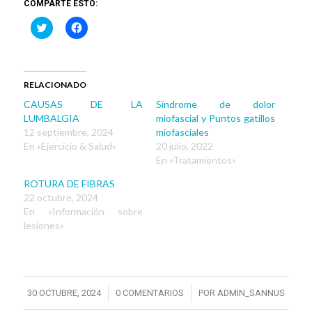
COMPARTE ESTO:
Haz
Haz
clic
clic
para
para
compartir
compartir
en
en
Twitter
Facebook
(Se
(Se
RELACIONADO
abre
abre
en
en
CAUSAS DE LA
Síndrome de dolor
una
una
ventana
ventana
LUMBALGIA
miofascial y Puntos gatillos
nueva)
nueva)
12 septiembre, 2024
miofasciales
En «Ejercicio & Salud»
20 julio, 2022
En «Tratamientos»
ROTURA DE FIBRAS
22 octubre, 2024
En «Información sobre
lesiones»
/
/
30 OCTUBRE, 2024
0 COMENTARIOS
POR
ADMIN_SANNUS