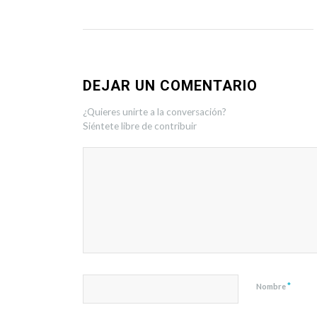
DEJAR UN COMENTARIO
¿Quieres unirte a la conversación?
Siéntete libre de contribuir
*
Nombre