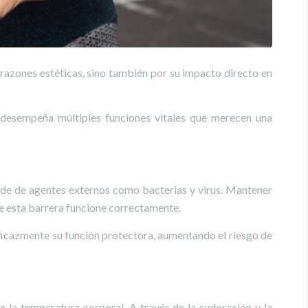
 razones estéticas, sino también por su impacto directo en
 desempeña múltiples funciones vitales que merecen una
ende de agentes externos como bacterias y virus. Mantener
ue esta barrera funcione correctamente.
ficazmente su función protectora, aumentando el riesgo de
de la temperatura corporal. A través de la sudoración y la