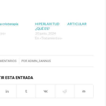
a crioterapia
HIPERLAXITUD ARTICULAR
¿QUÉ ES?
tos»
20 junio, 2024
En «Tratamientos»
/
OMENTARIOS
POR
ADMIN_SANNUS
IR ESTA ENTRADA