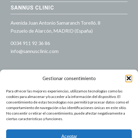
SANNUS CLINIC
Avenida Juan Antonio Samaranch Torelló. 8
Pozuelo de Alarcón, MADRID (España)
0034 911 92 36 86
info@sannusclinic.com
Gestionar consentimiento
Para ofrecer las mejores experiencias, utilizamos tecnologías como las
NUESTRO HORARIO
cookies para almacenar y/o acceder a la información del dispositivo. El
consentimiento de estas tecnologías nos permitirá procesar datos como el
comportamiento de navegación o las identificaciones únicas en este sitio.
Lu-Vi: 9:00-21:00
No consentir o retirar el consentimiento, puede afectar negativamente a
Sa-Do: Cerrado
ciertas características y funciones.
Aviso Legal
Aceptar